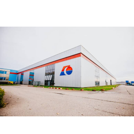
S355MLO – DIRECT FROM STOCK,
FULLY CERTIFIED
NOTICIAS
18 noviembre 2025
PERMIT GRANTED FOR NEW BUILDING
IN MOERDIJK