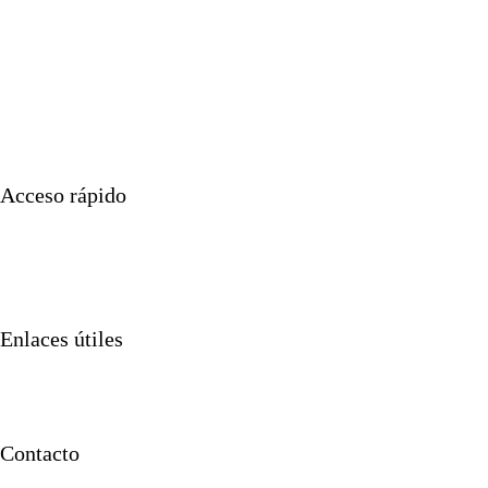
Acceso rápido
Nuestros productos
Nuestros servicios
Proyectos
Sobre nosotros
Enlaces útiles
Noticias
Póngase en contacto con
Trabajar en
Contacto
Contáctenos