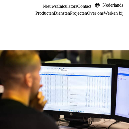
Nederlands
Nieuws
Calculators
Contact
Producten
Diensten
Projecten
Over ons
Werken bij