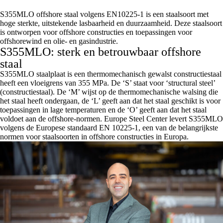
S355MLO offshore staal volgens EN10225-1 is een staalsoort met
hoge sterkte, uitstekende lasbaarheid en duurzaamheid. Deze staalsoort
is ontworpen voor offshore constructies en toepassingen voor
offshorewind en olie- en gasindustrie.
S355MLO: sterk en betrouwbaar offshore
staal
S355MLO staalplaat is een thermomechanisch gewalst constructiestaal
heeft een vloeigrens van 355 MPa. De ‘S’ staat voor ‘structural steel’
(constructiestaal). De ‘M’ wijst op de thermomechanische walsing die
het staal heeft ondergaan, de ‘L’ geeft aan dat het staal geschikt is voor
toepassingen in lage temperaturen en de ‘O’ geeft aan dat het staal
voldoet aan de offshore-normen. Europe Steel Center levert S355MLO
volgens de Europese standaard EN 10225-1, een van de belangrijkste
normen voor staalsoorten in offshore constructies in Europa.